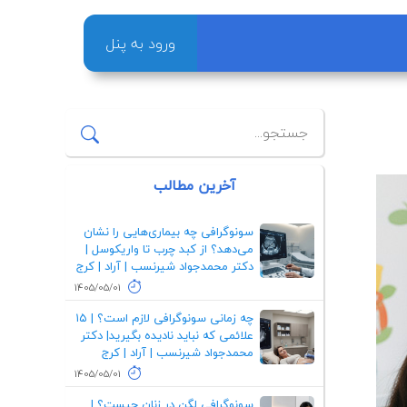
ورود به پنل
آخرین مطالب
سونوگرافی چه بیماری‌هایی را نشان
می‌دهد؟ از کبد چرب تا واریکوسل |
دکتر محمدجواد شیرنسب | آراد | کرج
1405/05/01
چه زمانی سونوگرافی لازم است؟ | ۱۵
علائمی که نباید نادیده بگیرید| دکتر
محمدجواد شیرنسب | آراد | کرج
1405/05/01
سونوگرافی لگن در زنان چیست؟ |