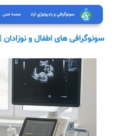
صفحه اصلی
سونوگرافي و راديولوژي آراد
سونوگرافی های اطفال و نوزادان |