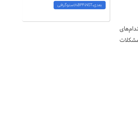
بعدی،BPP،NST،الاستوگرافی
دام‌های
مشکلات